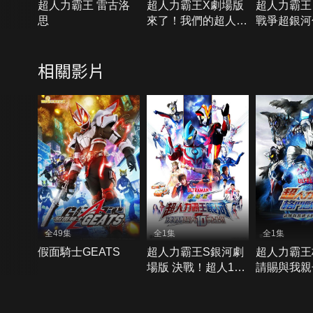
超人力霸王 雷古洛
超人力霸王X劇場版
超人力霸王
思
來了！我們的超人力
戰爭超銀河傳
霸王
Movie
相關影片
全49集
全1集
全1集
假面騎士GEATS
超人力霸王S銀河劇
超人力霸王
場版 決戰！超人10
請賜與我親
勇士
量-SP