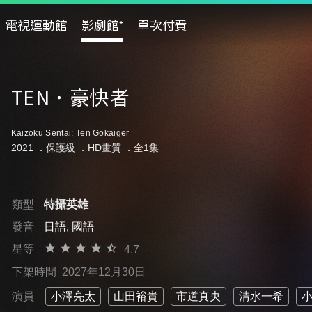
電視運動館
影劇館⁺
單次付費
TEN．豪快者
Kaizoku Sentai: Ten Gokaiger
2021 ．
保護級
．HD畫質 ．全1集
類型
特攝英雄
發音
日語, 國語
星等
4.7
下架時間
2027年12月30日
演員
小澤亮太
山田裕貴
市道真央
清水一希