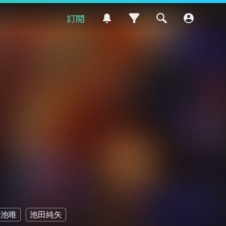
訂閱
小池唯
池田純矢