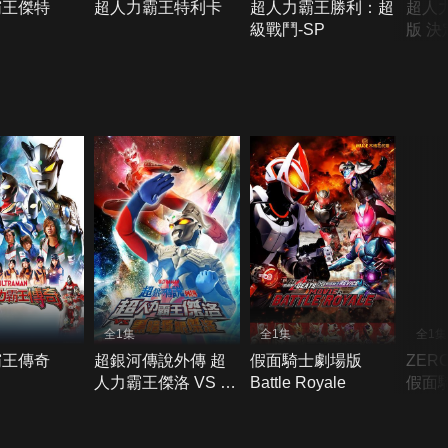
霸王傑特
超人力霸王特利卡
超人力霸王勝利：超
超人
級戰鬥-SP
版 
水晶
全1集
全1集
全1集
霸王傳奇
超銀河傳說外傳 超
假面騎士劇場版
ZERO
人力霸王傑洛 VS 黑
Battle Royale
假面
暗獨眼傑洛
爾基