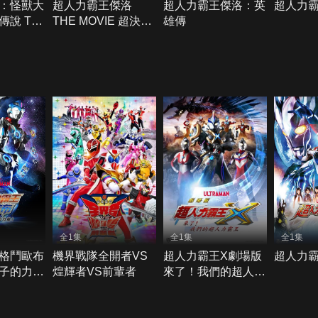
：怪獸大
超人力霸王傑洛
超人力霸王傑洛：英
超人力
說 The
THE MOVIE 超決
雄傳
戰！貝利亞銀河帝國
全1集
全1集
全1集
格鬥歐布
機界戰隊全開者VS
超人力霸王X劇場版
超人力
子的力
煌輝者VS前輩者
來了！我們的超人力
霸王