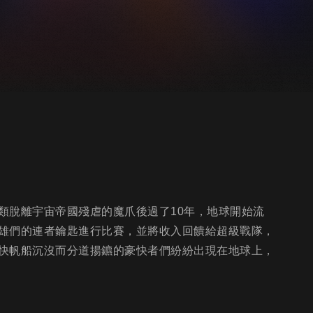
類脫離宇宙帝國殘虐的魔爪後過了10年，地球開始流
雄們的連者鑰匙進行比賽，並將收入回饋給超級戰隊，
快帆船沉沒而分道揚鑣的豪快者們紛紛出現在地球上，