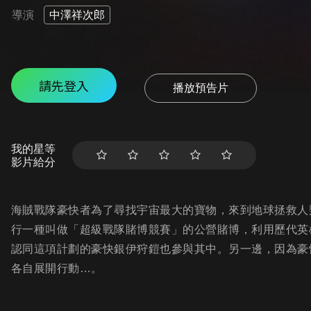
導演
中澤祥次郎
請先登入
播放預告片
我的星等
影片給分
海賊戰隊豪快者為了尋找宇宙最大的寶物，來到地球拯救人
行一種叫做「超級戰隊賭博競賽」的公營賭博，利用歷代英
認同這項計劃的豪快銀伊狩鎧也參與其中。另一邊，因為豪
各自展開行動…。