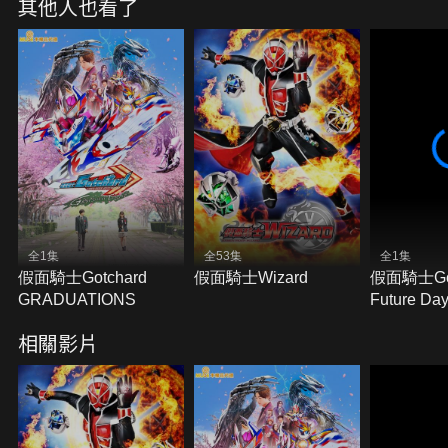
其他人也看了
全1集
全53集
全1集
假面騎士Gotchard
假面騎士Wizard
假面騎士Got
GRADUATIONS
Future Da
相關影片