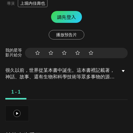
上堀内佳壽也
導演
請先登入
播放預告片
我的星等
影片給分
很久以前，世界從某本書中誕生。這本書裡記載著，
神話、故事、還有生物和科學技術等眾多事物的源
頭。而且，人類的歷史也全都記載在內。守護這本書
的組織就叫真理之劍。這些被聖劍選上的劍士，默默
1 - 1
守護著世界的均衡。可是某一天，出現了想要搶奪書
的惡徒，惡徒跟負責守護書的真理之劍之間，爆發了
激烈的爭鬥。在爭鬥中，書變得四分五裂，兩派人馬
1
漫長的戰鬥至今仍未止息…。如今，這本全知全能之
書已經成為傳說中的存在。神山飛羽真啊，為了守護
世界、守護書，變身成假面騎士聖刃吧！