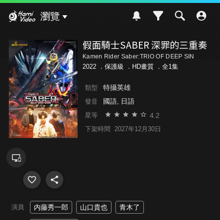
Hami Video
瀏覽
假面騎士SABER 深罪的三重奏
Kamen Rider Saber:TRIO OF DEEP SIN
2022 ．
保護級
．HD畫質 ．全1集
特攝英雄
類型
國語, 日語
發音
4.2
星等
下架時間
2027年12月30日
演員
内藤秀一郎
山口貴也
青木了