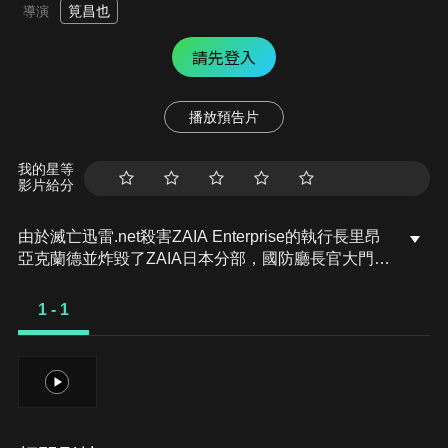
筧昌也
導演
請先登入
播放預告片
我的星等
影片給分
由於滅亡迅雷.net殺害ZAIA Enterprise的執行長里昂
亞克蘭德並炸毀了ZAIA日本分部，國防廳長官大門寺
茂命令A.I.M.S.隊長刃唯阿去消滅滅、亡、迅、雷四
人合體的假面騎士滅亡迅雷，但是唯阿一直不願意聽
1 - 1
從這個命令。滅亡迅雷的下一個目標是唯阿和不破
諫，雙方展開戰鬥，打不過滅亡迅雷的唯阿和諫只能
先行撤退。另一頭，索爾德們開始憑自己的意志行
1
動，諫回憶滅和自己的最後一次交談，察覺到滅亡迅
雷的真正意圖，決定以假面騎士巴爾幹的身分完成自
己的使命……