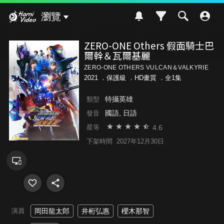
Hami Video
瀏覽
ZERO-ONE Others 假面騎士巴
爾幹＆瓦爾基麗
ZERO-ONE OTHERS VULCAN＆VALKYRIE
2021 ．
保護級
．HD畫質 ．全1集
特攝英雄
類型
國語, 日語
發音
4.6
星等
下架時間
2027年12月30日
演員
岡田龍太郎
井桁弘惠
櫻木那智