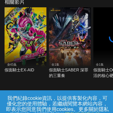
相關影片
全45集
全1集
全1集
假面騎士EX-AID
假面騎士SABER 深罪
假面騎士OOO
的三重奏
活的核心
我們紀錄cookie資訊，以提供客製化內容，可
{{notifyMsg}}
優化您的使用體驗，若繼續閱覽本網站內容，
常見問題
線上客服
服務條款
隱私權保護
即表示您同意我們使用cookies。更多關於隱私