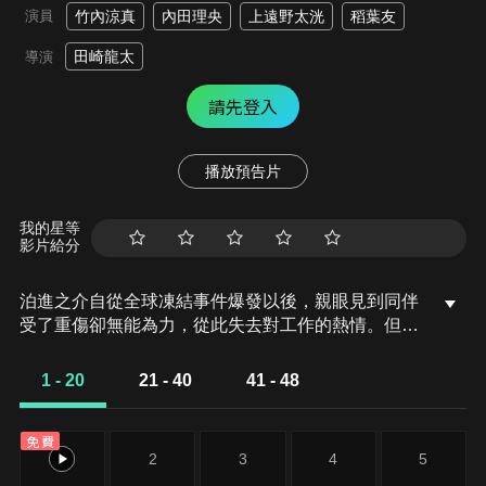
演員
竹內涼真
內田理央
上遠野太洸
稻葉友
田崎龍太
導演
請先登入
播放預告片
我的星等
影片給分
泊進之介自從全球凍結事件爆發以後，親眼見到同伴
受了重傷卻無能為力，從此失去對工作的熱情。但因
為層出不窮的泥沼現象和神祕的殺人未遂事件，讓一
條神秘的腰帶先生和霧子從背後推了他一把，讓他變
1 - 20
21 - 40
41 - 48
身成假面騎士Drive，拯救眼前的受害者。
免費
1
2
3
4
5