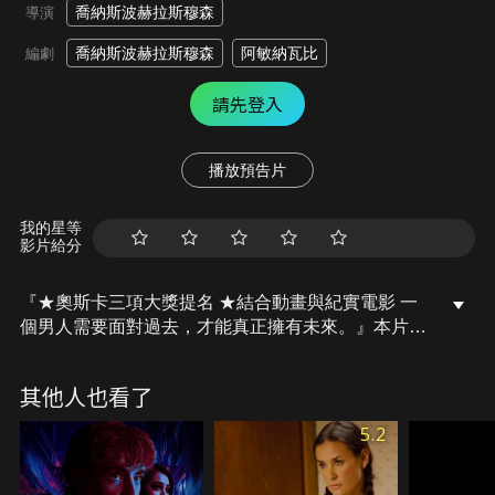
喬納斯波赫拉斯穆森
導演
喬納斯波赫拉斯穆森
阿敏納瓦比
編劇
請先登入
播放預告片
我的星等
影片給分
『★奧斯卡三項大獎提名 ★結合動畫與紀實電影 一
個男人需要面對過去，才能真正擁有未來。』本片巧
妙結合動畫與紀實手法拍攝而成的紀錄片，講述導演
摯友的真實人生故事，一個身心漂浪多年的男人努力
其他人也看了
尋找家的定義。阿敏在與未婚夫結婚的前夕，娓娓道
來20多年前他如何從阿富汗逃離到丹麥的不思議旅
5.2
程，以及曾身為難民兒童令人心碎的悲慘記憶，而說
出這個保守了20年的秘密，卻恐將危及他現在的人