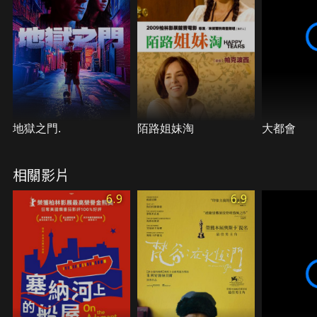
生…
地獄之門.
陌路姐妹淘
大都會
相關影片
6.9
6.9