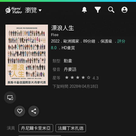
Hami Video
瀏覽
漂浪人生
Flee
2022．歐洲國家．89分鐘 ．
保護級
．
評分
8.0
．HD畫質
動畫
類型
丹麥語
發音
4.3
星等
下架時間 2028年04月18日
演員
丹尼爾卡里米亞
法爾丁米扎德