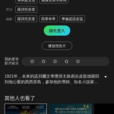
茱莉婭安度
羅薩里奧李斯瑪
羅貝托安度
導演
羅貝托安度
雨果奇蒂
華倫提諾皮寇
編劇
請先登入
播放預告片
我的星等
影片給分
1921年，未來的諾貝爾文學獎得主路易吉皮藍德羅回
到他心愛的西西里島，參加他的導師、知名小說家兼
劇作家喬萬尼維爾加的80大壽。一抵達阿格里真托，
突如其來的消息讓他陷入回憶。這段荒謬又奇幻的旅
其他人也看了
程讓他直面過去，推動他創作出代表作《六個尋找作
者的劇中人》，將在二十世紀的戲劇界掀起一場全球
7.6
革命。