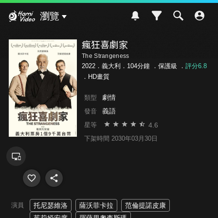
Hami Video
瀏覽
瘋狂喜劇家
The Strangeness
2022．義大利．104分鐘 ．
保護級
．
評分6.8
．HD畫質
劇情
類型
義語
發音
4.6
星等
下架時間 2030年03月30日
演員
托尼瑟維洛
薩沃菲卡拉
范倫提諾皮康