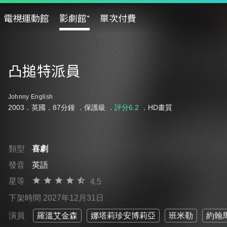
電視運動館
影劇館⁺
單次付費
凸搥特派員
Johnny English
2003．英國．87分鐘 ．
保護級
．
評分6.2
．HD畫質
類型
喜劇
發音
英語
星等
4.5
下架時間 2027年12月31日
演員
羅溫艾金森
娜塔莉珍安博莉亞
班米勒
約翰