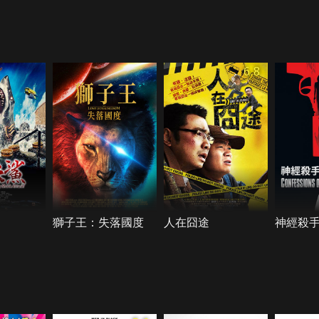
6.8
獅子王：失落國度
人在囧途
神經殺