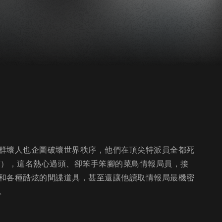
群壞人也企圖破壞世界秩序，他們在頂尖特派員全都死
飾），這名熱心過頭、卻笨手笨腳的菜鳥情報局員，接
和各種酷炫的間諜道具，甚至還讓他讀取情報局最機密
。