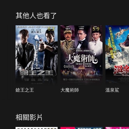
其他人也看了
6.3
5.9
鎗王之王
大魔術師
溫泉鯊
相關影片