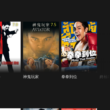
7.0
7.5
手
神鬼玩家
拳拳到位
終極