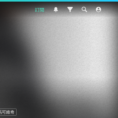
訂閱
馬可維奇