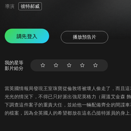
導演
彼特郝威
請先登入
播放預告片
我的星等
影片給分
當英國情報局發現王室珠寶從倫敦塔被壞人偷走了，而且這
光光的情況下，不得已只好派出強尼英格力（羅溫艾金森 
下調查這件案子的重責大任，並給他一輛配備齊全的間諜車
的檔案，因為全英國人的希望都放在這名凸搥特派員的身上