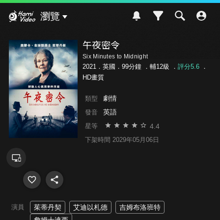
Hami Video
瀏覽
午夜密令
Six Minutes to Midnight
2021．英國．99分鐘 ．
輔12級
．
評分5.6
．
HD畫質
劇情
類型
英語
發音
4.4
星等
下架時間 2029年05月06日
演員
茱蒂丹契
艾迪以札德
吉姆布洛班特