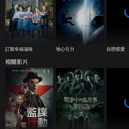
訂製幸福滋味
地心引力
自戀窒愛
相關影片
6.9