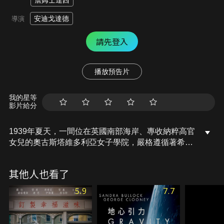
詹姆士達西
安迪戈達德
導演
請先登入
播放預告片
我的星等
影片給分
1939年夏天，一間位在英國南部海岸、專收納粹高官
女兒的奧古斯塔維多利亞女子學院，嚴格遵循著希特
勒的納粹思想。英籍校長羅喬爾僱用英籍教師湯瑪斯
米勒作為臨時教師；湯瑪斯並在校長與其他德籍教師
其他人也看了
們的監視下，教導這群女孩練習英語。這時，校園中
出現一位前任教師的屍體，也讓湯瑪斯陷入致命危
5.9
7.7
機…。