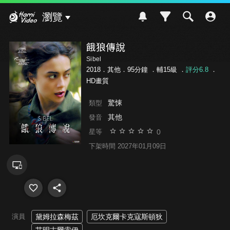
Hami Video
瀏覽
餓狼傳說
Sibel
2018．其他．95分鐘 ．
輔15級
．
評分6.8
．
HD畫質
驚悚
類型
其他
發音
0
星等
下架時間 2027年01月09日
演員
黛姆拉森梅茲
厄坎克爾卡克寇斯頓狄