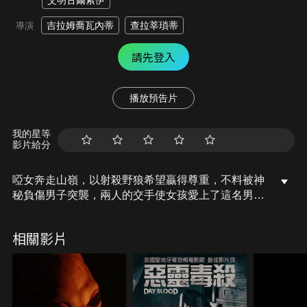
艾明古爾索伊
吉拉姆喬瓦內蒂
查拉莘瑣蒂
導演
請先登入
播放預告片
我的星等
影片給分
啞女奔走山嶺，以射殺野狼希望贏得尊重，不料被神
秘負傷男子突襲，兩人的交手使女孩愛上了這名男
人。此時，餓狼傳說令村民人心惶惶，女孩決定前往
北部的森林尋找傳說真相…。
相關影片