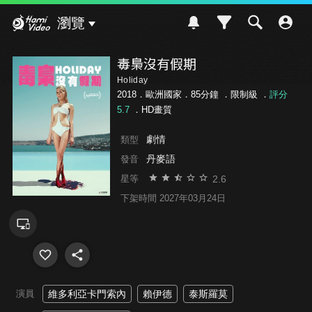
Hami Video
瀏覽
毒梟沒有假期
Holiday
2018．歐洲國家．85分鐘 ．
限制級
．
評分
5.7
．HD畫質
劇情
類型
丹麥語
發音
2.6
星等
下架時間 2027年03月24日
演員
維多利亞卡門索內
賴伊德
泰斯羅莫