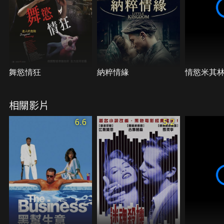
舞慾情狂
納粹情緣
情慾米其
相關影片
6.6
5.2