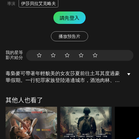
伊莎貝拉艾克略夫
導演
請先登入
播放預告片
我的星等
影片給分
毒梟麥可帶著年輕貌美的女友莎夏前往土耳其度過豪
華假期。一行犯罪家族登陸港邊城市，酒池肉林、揮
金如土、夜夜笙歌，徜徉在麥可一手打造的極樂天堂
中。但歡娛的背面，也蒙上麥可暴力控制的陰影。當
其他人也看了
莎夏遇上荷蘭帥哥湯瑪士，麥可的暗黑性格也逐漸揭
露；不可一世的大男人、溫馴單純的小男人以及難以
捉摸的美人，一場超越爭風吃醋的硬派鬥爭一觸即
發。