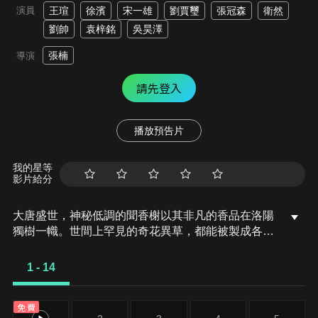
演員
王瑄
徐濱
宋一雄
劉賈璽
張冠森
衛然
劉帥
袁梓銘
吳昊澤
張楠
導演
請先登入
播放預告片
我的星等
影片給分
大唐盛世，神秘低調的聞香榭以其非凡的香品在洛陽
獨樹一幟。世間上罕見的奇花異草，都能被製成各種
具有靈異功效的胭脂水粉。方府大少爺方沫為了救人
被迫「賣身」聞香榭，無償為神秘製香師婉娘工作。
1 - 14
經歷了猜忌、痛苦和失落後，方沫在製香歷練中慢慢
成長。然而此時，神都洛陽發生異變，聞香榭陷入了
免費
前所未有的危機…