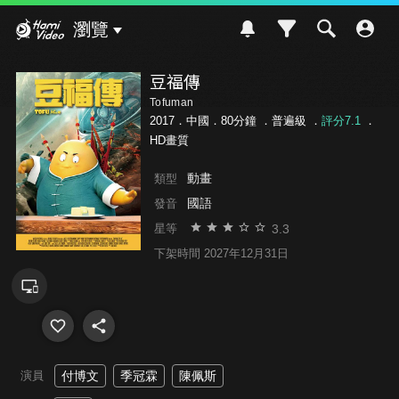
Hami Video
瀏覽
豆福傳
Tofuman
2017．中國．80分鐘 ．
普遍級
．
評分7.1
．
HD畫質
動畫
類型
國語
發音
3.3
星等
下架時間 2027年12月31日
演員
付博文
季冠霖
陳佩斯