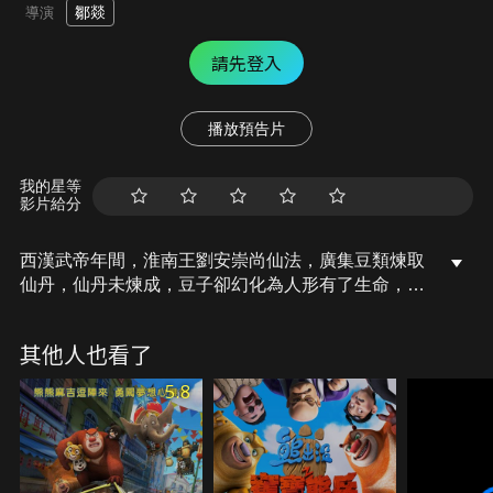
鄒燚
導演
請先登入
播放預告片
我的星等
影片給分
西漢武帝年間，淮南王劉安崇尚仙法，廣集豆類煉取
仙丹，仙丹未煉成，豆子卻幻化為人形有了生命，成
為了「豆族」。主人公豆福和劉安一樣癡迷於仙術，
但是苦修多年也未能得道成仙。一次機緣巧合，豆福
其他人也看了
碰上了神經兮兮的神經豆，在神經豆的指點下，豆福
的仙術突飛猛進，然而修仙背後的陰謀，也開始逐漸
5.8
浮出水面……。