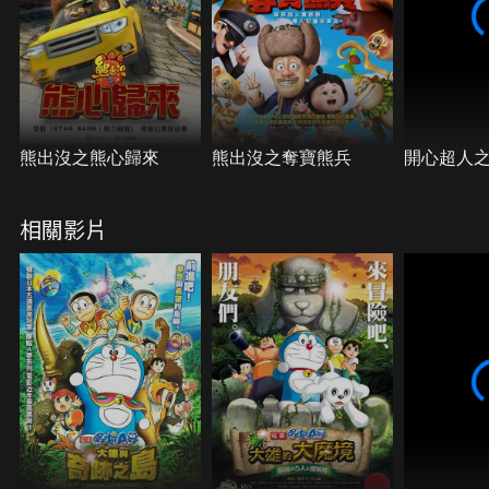
熊出沒之熊心歸來
熊出沒之奪寶熊兵
開心超人
相關影片