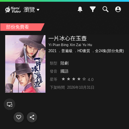
Hami Video
瀏覽
部份免費看
一片冰心在玉壺
Yi Pian Bing Xin Zai Yu Hu
2021 ．
普遍級
．HD畫質 ．全24集(部分免費)
陸劇
類型
國語
發音
4.0
星等
下架時間
2026年10月31日