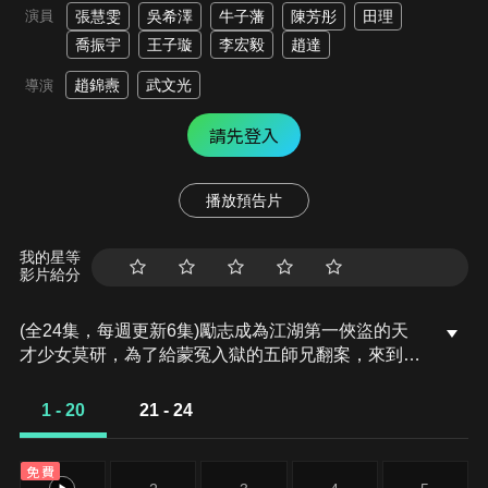
演員
張慧雯
吳希澤
牛子藩
陳芳彤
田理
喬振宇
王子璇
李宏毅
趙達
趙錦燾
武文光
導演
請先登入
播放預告片
我的星等
影片給分
(全24集，每週更新6集)勵志成為江湖第一俠盜的天
才少女莫研，為了給蒙冤入獄的五師兄翻案，來到開
封府成為女捕快，並與南俠展昭結為歡喜冤家，兩人
一路揭露層層陰謀的故事。
1 - 20
21 - 24
免費