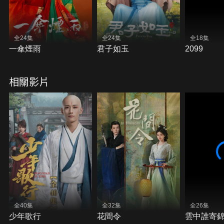
全24集
全24集
全18集
一傘煙雨
君子如玉
2099
相關影片
全40集
全32集
全26集
少年歌行
花間令
雲中誰寄