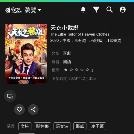
Hami Video
瀏覽
天衣小裁縫
The Little Tailor of Heaven Clothes
2020．中國．78分鐘 ．
保護級
．HD畫質
喜劇
類型
國語
發音
1
星等
下架時間 2028年12月31日
演員
文松
關婷娜
馬文波
那威
凌子冪