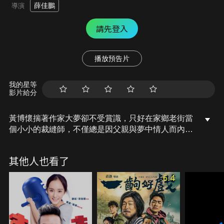
薛佳鵬
導演
請先登入
播放預告片
我的星等
影片給分
黃博懷揣著作家大夢卻不受賞識，只好在家鄉老街當
個小小的裁縫師，不僅總是因父親與夢中情人而內心
受挫，最近更遭遇老街要被強拆的危機。處處不順遂
的他意外發現縫紉機的神奇秘密，他決定要靠「換衣
其他人也看了
變身」的神奇能力，拯救即將被拆毀的老街，並走上
人生巔峰。
6.4