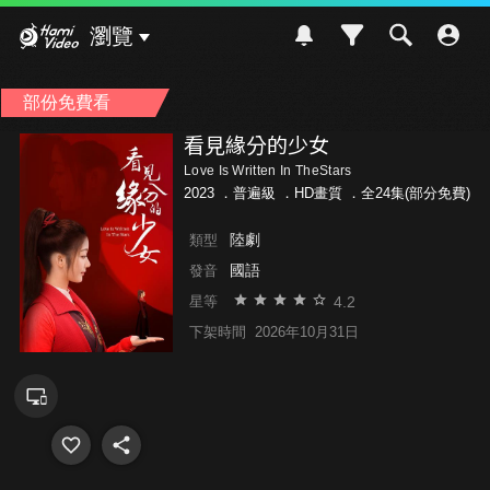
Hami Video
瀏覽
部份免費看
看見緣分的少女
Love Is Written In TheStars
2023 ．
普遍級
．HD畫質 ．全24集(部分免費)
陸劇
類型
國語
發音
4.2
星等
下架時間
2026年10月31日