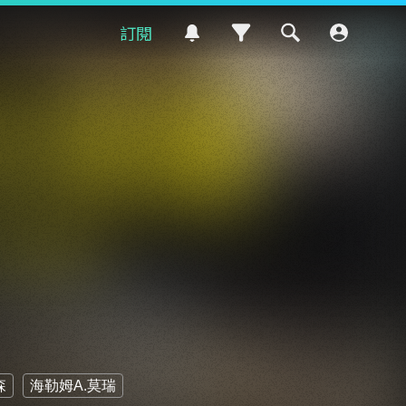
訂閱
森
海勒姆A.莫瑞