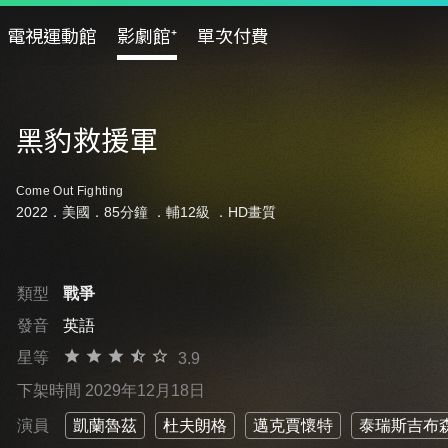
電視運動館
影劇館⁺
單次付費
黑豹救援軍
Come Out Fighting
2022．美國．85分鐘 ．
輔12級
．HD畫質
類型
戰爭
發音
英語
星等
3.9
下架時間 2029年12月18日
演員
凱蘭魯茲
杜夫朗格
邁克賈懷特
泰瑞斯吉布