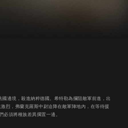
法國邊境，殺進納粹德國。希特勒為攔阻敵軍前進，出
戰況激烈，弗蘭克羅斯中尉迫降在敵軍陣地內，在等待援
們必須將種族差異擱置一邊。