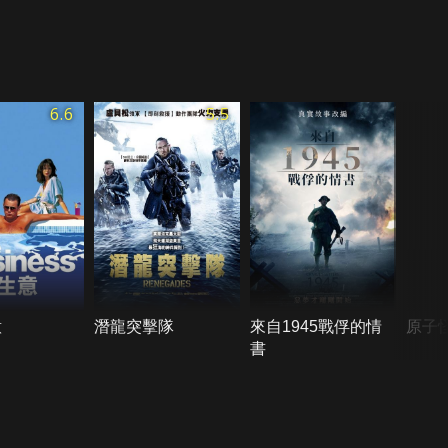
6.6
5.5
意
潛龍突擊隊
來自1945戰俘的情
原子
書