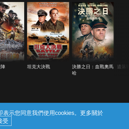
殺陣
坦克大決戰
決勝之日：血戰奧馬
遺落
哈
示您同意我們使用cookies。更多關於