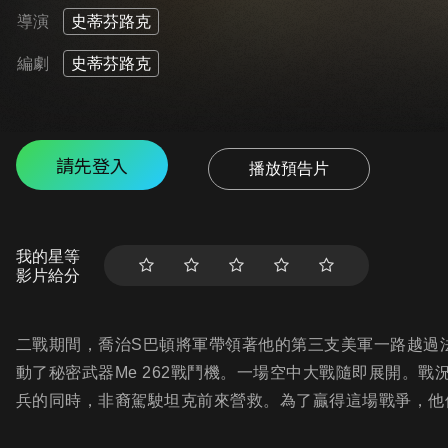
導演
史蒂芬路克
編劇
史蒂芬路克
請先登入
播放預告片
我的星等
影片給分
二戰期間，喬治S巴頓將軍帶領著他的第三支美軍一路越過
動了秘密武器Me 262戰鬥機。一場空中大戰隨即展開。
兵的同時，非裔駕駛坦克前來營救。為了贏得這場戰爭，他