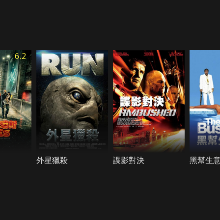
6.2
外星獵殺
諜影對決
黑幫生