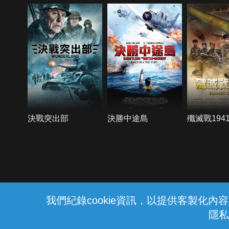
決戰突出部
決勝中途島
殲滅戰194
{{notifyMsg}}
我們紀錄cookie資訊，以提供客製化
隱私