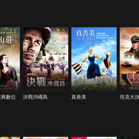
7.6
6.6
經典數位
決戰沖繩島
真善美
坦克大