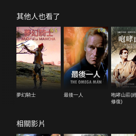
其他人也看了
6.5
6.4
夢幻騎士
最後一人
咆哮山莊(
修復)
相關影片