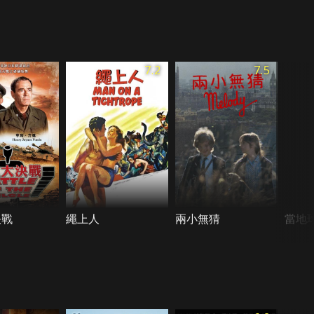
7.2
7.5
決戰
繩上人
兩小無猜
當地