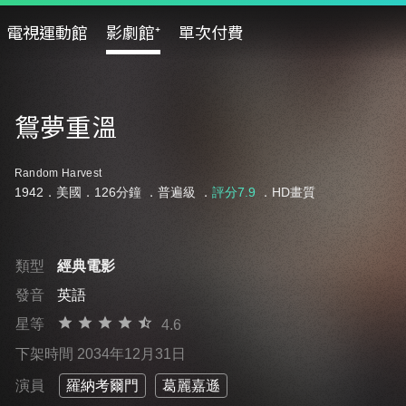
電視運動館
影劇館⁺
單次付費
鴛夢重溫
Random Harvest
1942．美國．126分鐘 ．
普遍級
．
評分7.9
．HD畫質
類型
經典電影
發音
英語
星等
4.6
下架時間 2034年12月31日
演員
羅納考爾門
葛麗嘉遜