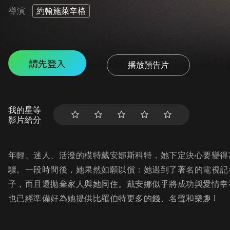
導演
約翰施萊辛格
請先登入
播放預告片
我的星等
影片給分
年輕、迷人、活潑的模特戴安娜斯科特，她下定決心要變得
驟。一段時間後，她果然如願以償：她遇到了著名的電視記
子，而且還拋棄家人與她同住。戴安娜似乎將成功與愛情幸
也已經準備好為她提供比羅伯特更多的錢、名聲和樂趣 !