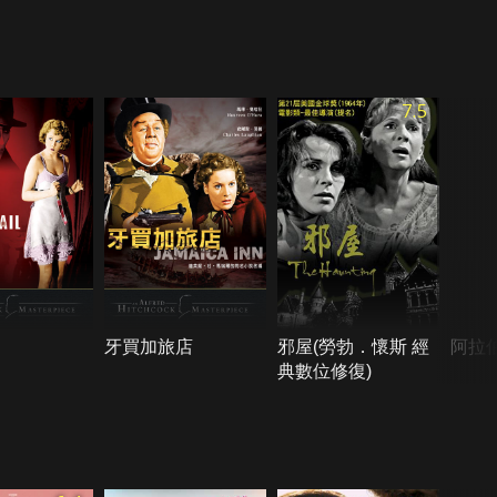
7.5
牙買加旅店
邪屋(勞勃．懷斯 經
阿拉
典數位修復)