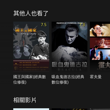
其他人也看了
7.5
7.3
國王與國家(經典數
吸血鬼德古拉(經典
霍夫曼
位修復)
數位修復)
相關影片