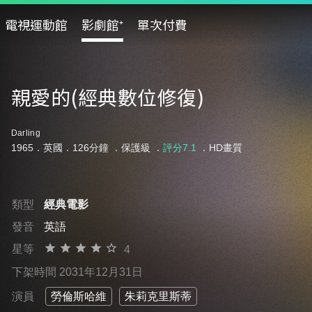
電視運動館
影劇館⁺
單次付費
親愛的(經典數位修復)
Darling
1965．英國．126分鐘 ．
保護級
．
評分7.1
．HD畫質
類型
經典電影
發音
英語
星等
4
下架時間 2031年12月31日
演員
勞倫斯哈維
朱莉克里斯蒂