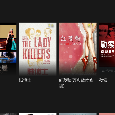
7.6
8.1
賊博士
紅菱豔(經典數位修
勒索
復)