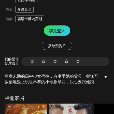
托比華勒斯
夏儂莫菲
導演
麗塔卡爾內賈斯
編劇
請先登入
播放預告片
我的星等
影片給分
癌症末期的高中少女蜜拉，有疼愛她的父母，卻無可
救藥地愛上玩世不恭的小毒販摩西，決心要跟他談生
命裡的初戀。兩人從不打不相識到真心相愛，最終摩
西也與蜜拉父母解開隔閡，能在同一個屋簷下好好相
相關影片
處。然而，蜜拉身體卻越來越差，他們的愛情能夠戰
勝疾病和死亡嗎？
6.0