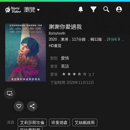
Hami Video
瀏覽
謝謝你愛過我
Babyteeth
2020．澳洲．117分鐘 ．
輔12級
．
評分6.9
．
HD畫質
愛情
類型
英語
發音
3.7
星等
下架時間 2029年11月11日
演員
艾莉莎斯坎倫
班曼德森
艾絲戴維斯