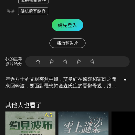
夏綠蒂蘭普琳
佛杭蘇瓦歐容
導演
請先登入
播放預告片
我的星等
影片給分
年過八十的父親突然中風，艾曼紐在醫院和家庭之間
來回奔波，要面對罹患帕金森氏症的憂鬱母親，跟父
親有曖昧關係的昔日情人還時不時跑出來亂。孩提時
期的她總因父親嚴厲的管教，恨不得將他殺掉，如今
其他人也看了
父親竟向她提出請求：「請幫我了結這一切吧！」讓
她百感交集，陷入兩難。面對垂垂老矣、生活已無法
6.5
自理的父親，她該幫助他完成殺死自己的心願嗎？