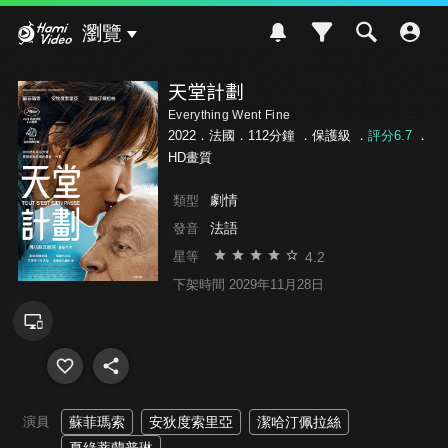
Hami Video
瀏覽
天堂計劃
Everything Went Fine
2022．法國．112分鐘 ．
保護級
．
評分6.7
．
HD畫質
劇情
類型
法語
發音
4.2
星等
下架時間 2029年11月28日
演員
蘇菲瑪索
安狄度索里亞
潔哈汀佩拉絲