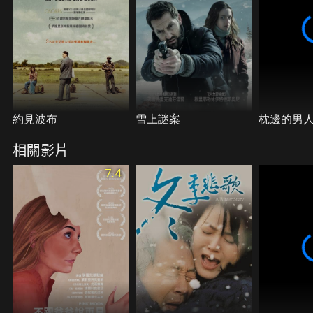
約見波布
雪上謎案
枕邊的男
相關影片
7.4