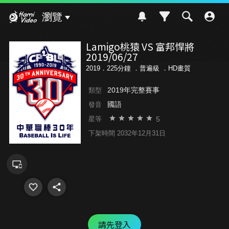
Hami Video
瀏覽
Lamigo桃猿 VS 富邦悍將
2019/06/27
2019．225分鐘 ．
普遍級
．HD畫質
2019年完整賽事
類型
國語
發音
5
星等
下架時間 2032年12月31日
請先登入