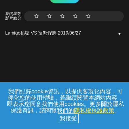
我的星等
影片給分
Lamigo桃猿 VS 富邦悍將 2019/06/27
我們紀錄cookie資訊，以提供客製化內容，可
{{notifyMsg}}
優化您的使用體驗，若繼續閱覽本網站內容，
常見問題
線上客服
服務條款
隱私權保護
即表示您同意我們使用cookies。更多關於隱私
保護資訊，請閱覽我們的
隱私權保護政策
。
中華電信股份有限公司個人家庭分公司
(統一編號：96979949) © 2026