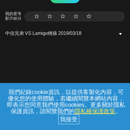
我的星等
影片給分
中信兄弟 VS Lamigo桃猿 2019/03/18
我們紀錄cookie資訊，以提供客製化內容，可
{{notifyMsg}}
優化您的使用體驗，若繼續閱覽本網站內容，
常見問題
線上客服
服務條款
隱私權保護
即表示您同意我們使用cookies。更多關於隱私
保護資訊，請閱覽我們的
隱私權保護政策
。
中華電信股份有限公司個人家庭分公司
(統一編號：96979949) © 2026