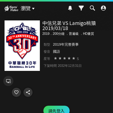
Hami Video
瀏覽
中信兄弟 VS Lamigo桃猿
2019/03/18
2019．200分鐘 ．
普遍級
．HD畫質
2019年完整賽事
類型
國語
發音
5
星等
下架時間 2032年12月31日
請先登入