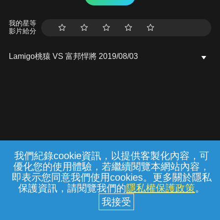
我的星等
影片給分
Lamigo桃猿 VS 富邦悍將 2019/08/03
我們紀錄cookie資訊，以提供客製化內容，可
{{notifyMsg}}
優化您的使用體驗，若繼續閱覽本網站內容，
常見問題
線上客服
服務條款
隱私權保護
即表示您同意我們使用cookies。更多關於隱私
保護資訊，請閱覽我們的
隱私權保護政策
。
中華電信股份有限公司個人家庭分公司
(統一編號：96979949) © 2026