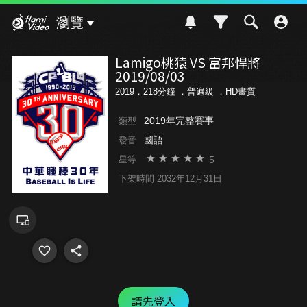
Hami Video
瀏覽
Lamigo桃猿 VS 富邦悍將
2019/08/03
2019．218分鐘 ．
普遍級
．HD畫質
2019年完整賽事
類型
國語
發音
5
星等
下架時間 2032年12月31日
請先登入