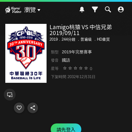
Hami Video
瀏覽
Lamigo桃猿 VS 中信兄弟
2019/09/11
2019．244分鐘 ．
普遍級
．HD畫質
2019年完整賽事
類型
國語
發音
0
星等
下架時間 2032年12月31日
請先登入