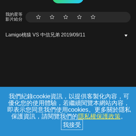
我的星等
影片給分
Lamigo桃猿 VS 中信兄弟 2019/09/11
我們紀錄cookie資訊，以提供客製化內容，可
{{notifyMsg}}
優化您的使用體驗，若繼續閱覽本網站內容，
常見問題
線上客服
服務條款
隱私權保護
即表示您同意我們使用cookies。更多關於隱私
保護資訊，請閱覽我們的
隱私權保護政策
。
中華電信股份有限公司個人家庭分公司
(統一編號：96979949) © 2026