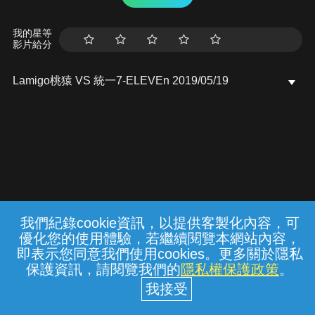
我的星等
影片給分
Lamigo桃猿 VS 統一7-ELEVEn 2019/05/19
我們紀錄cookie資訊，以提供客製化內容，可
{{notifyMsg}}
優化您的使用體驗，若繼續閱覽本網站內容，
常見問題
線上客服
服務條款
隱私權保護
即表示您同意我們使用cookies。更多關於隱私
保護資訊，請閱覽我們的
隱私權保護政策
。
中華電信股份有限公司個人家庭分公司
(統一編號：96979949) © 2026