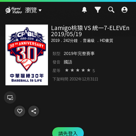
Hami Video
瀏覽
Lamigo桃猿 VS 統一7-ELEVEn
2019/05/19
2019．242分鐘 ．
普遍級
．HD畫質
2019年完整賽事
類型
國語
發音
5
星等
下架時間 2032年12月31日
請先登入