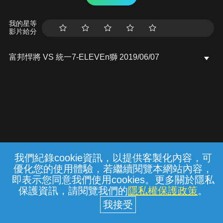
我的星等
影片給分
富邦悍將 VS 統一7-ELEVEn獅 2019/06/07
我們紀錄cookie資訊，以提供客製化內容，可
{{notifyMsg}}
優化您的使用體驗，若繼續閱覽本網站內容，
常見問題
線上客服
服務條款
隱私權保護
即表示您同意我們使用cookies。更多關於隱私
保護資訊，請閱覽我們的
隱私權保護政策
。
中華電信股份有限公司個人家庭分公司
(統一編號：96979949) © 2026