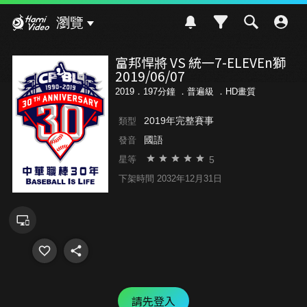
Hami Video
瀏覽
富邦悍將 VS 統一7-ELEVEn獅
2019/06/07
2019．197分鐘 ．
普遍級
．HD畫質
2019年完整賽事
類型
國語
發音
5
星等
下架時間 2032年12月31日
請先登入