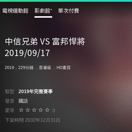
電視運動館
影劇館⁺
單次付費
中信兄弟 VS 富邦悍將
2019/09/17
2019．229分鐘 ．
普遍級
．HD畫質
類型
2019年完整賽事
發音
國語
星等
0
下架時間 2032年12月31日