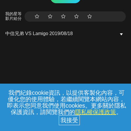
我的星等
影片給分
中信兄弟 VS Lamigo 2019/08/18
我們紀錄cookie資訊，以提供客製化內容，可
{{notifyMsg}}
優化您的使用體驗，若繼續閱覽本網站內容，
常見問題
線上客服
服務條款
隱私權保護
即表示您同意我們使用cookies。更多關於隱私
保護資訊，請閱覽我們的
隱私權保護政策
。
中華電信股份有限公司個人家庭分公司
(統一編號：96979949) © 2026