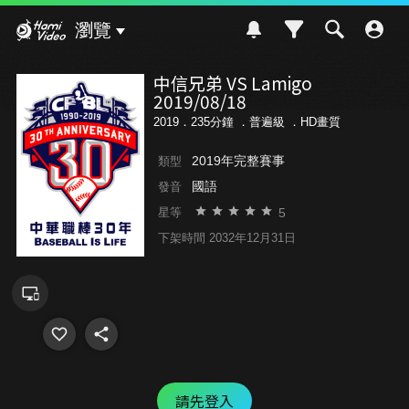
Hami Video
瀏覽
中信兄弟 VS Lamigo
2019/08/18
2019．235分鐘 ．
普遍級
．HD畫質
2019年完整賽事
類型
國語
發音
5
星等
下架時間 2032年12月31日
請先登入