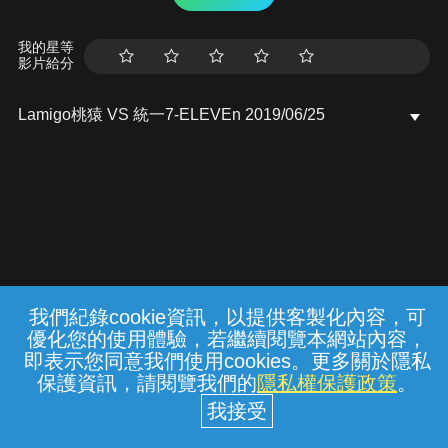
我的星等
影片給分
Lamigo桃猿 VS 統一7-ELEVEn 2019/06/25
我們紀錄cookie資訊，以提供客製化內容，可
{{notifyMsg}}
優化您的使用體驗，若繼續閱覽本網站內容，
常見問題
線上客服
服務條款
隱私權保護
即表示您同意我們使用cookies。更多關於隱私
保護資訊，請閱覽我們的
隱私權保護政策
。
中華電信股份有限公司個人家庭分公司
(統一編號：96979949) © 2026