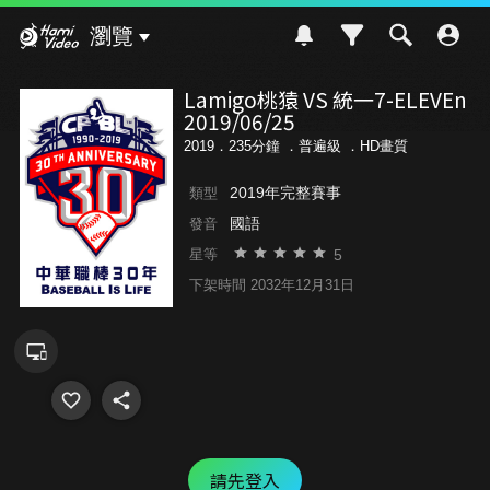
Hami Video
瀏覽
Lamigo桃猿 VS 統一7-ELEVEn
2019/06/25
2019．235分鐘 ．
普遍級
．HD畫質
2019年完整賽事
類型
國語
發音
5
星等
下架時間 2032年12月31日
請先登入