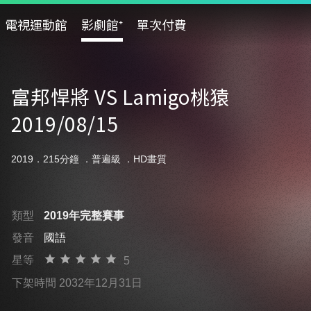
電視運動館
影劇館⁺
單次付費
富邦悍將 VS Lamigo桃猿
2019/08/15
2019．215分鐘 ．
普遍級
．HD畫質
類型
2019年完整賽事
發音
國語
星等
5
下架時間 2032年12月31日