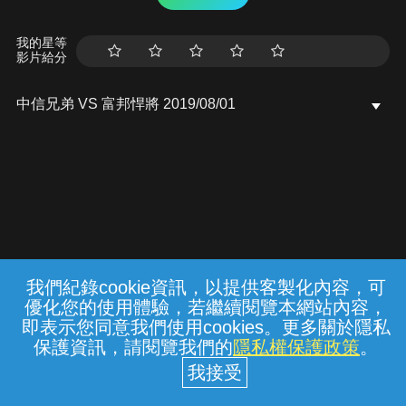
我的星等
影片給分
中信兄弟 VS 富邦悍將 2019/08/01
我們紀錄cookie資訊，以提供客製化內容，可
{{notifyMsg}}
優化您的使用體驗，若繼續閱覽本網站內容，
常見問題
線上客服
服務條款
隱私權保護
即表示您同意我們使用cookies。更多關於隱私
保護資訊，請閱覽我們的
隱私權保護政策
。
中華電信股份有限公司個人家庭分公司
(統一編號：96979949) © 2026