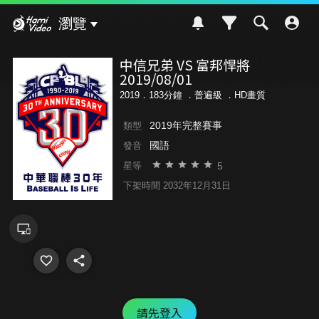
Hami Video
瀏覽
中信兄弟 VS 富邦悍將
2019/08/01
2019．183分鐘 ．
普遍級
．HD畫質
2019年完整賽事
類型
國語
發音
5
星等
下架時間 2032年12月31日
請先登入