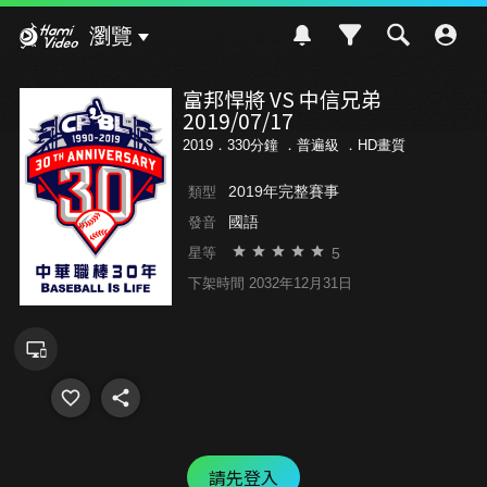
Hami Video
瀏覽
富邦悍將 VS 中信兄弟
2019/07/17
2019．330分鐘 ．
普遍級
．HD畫質
2019年完整賽事
類型
國語
發音
5
星等
下架時間 2032年12月31日
請先登入