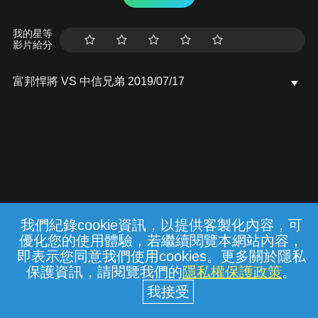
我的星等
影片給分
富邦悍將 VS 中信兄弟 2019/07/17
我們紀錄cookie資訊，以提供客製化內容，可
{{notifyMsg}}
優化您的使用體驗，若繼續閱覽本網站內容，
常見問題
線上客服
服務條款
隱私權保護
即表示您同意我們使用cookies。更多關於隱私
保護資訊，請閱覽我們的
隱私權保護政策
。
中華電信股份有限公司個人家庭分公司
(統一編號：96979949) © 2026