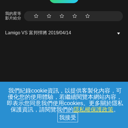
我的星等
影片給分
Lamigo VS 富邦悍將 2019/04/14
我們紀錄cookie資訊，以提供客製化內容，可
{{notifyMsg}}
優化您的使用體驗，若繼續閱覽本網站內容，
常見問題
線上客服
服務條款
隱私權保護
即表示您同意我們使用cookies。更多關於隱私
保護資訊，請閱覽我們的
隱私權保護政策
。
中華電信股份有限公司個人家庭分公司
(統一編號：96979949) © 2026