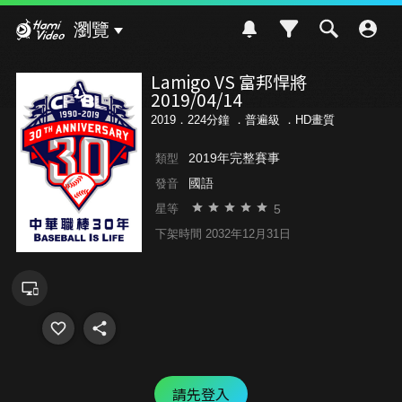
Hami Video
瀏覽
Lamigo VS 富邦悍將
2019/04/14
2019．224分鐘 ．
普遍級
．HD畫質
2019年完整賽事
類型
國語
發音
5
星等
下架時間 2032年12月31日
請先登入