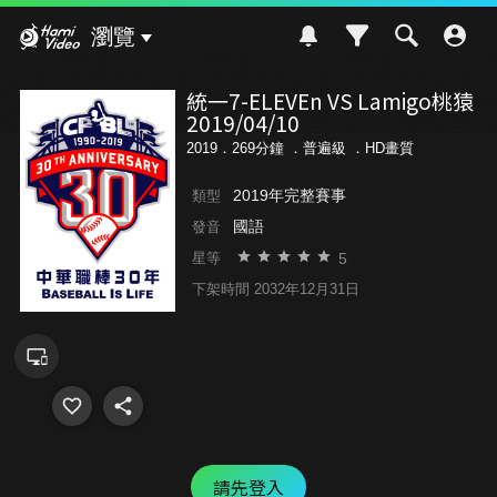
Hami Video
瀏覽
統一7-ELEVEn VS Lamigo桃猿
2019/04/10
2019．269分鐘 ．
普遍級
．HD畫質
2019年完整賽事
類型
國語
發音
5
星等
下架時間 2032年12月31日
請先登入