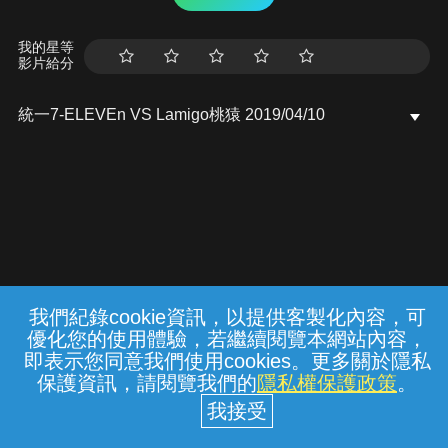
我的星等
影片給分
統一7-ELEVEn VS Lamigo桃猿 2019/04/10
我們紀錄cookie資訊，以提供客製化內容，可
{{notifyMsg}}
優化您的使用體驗，若繼續閱覽本網站內容，
常見問題
線上客服
服務條款
隱私權保護
即表示您同意我們使用cookies。更多關於隱私
保護資訊，請閱覽我們的
隱私權保護政策
。
中華電信股份有限公司個人家庭分公司
(統一編號：96979949) © 2026