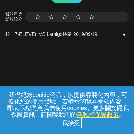
我的星等
影片給分
統一7-ELEVEn VS Lamigo桃猿 2019/09/19
我們紀錄cookie資訊，以提供客製化內容，可
{{notifyMsg}}
優化您的使用體驗，若繼續閱覽本網站內容，
常見問題
線上客服
服務條款
隱私權保護
即表示您同意我們使用cookies。更多關於隱私
保護資訊，請閱覽我們的
隱私權保護政策
。
中華電信股份有限公司個人家庭分公司
(統一編號：96979949) © 2026