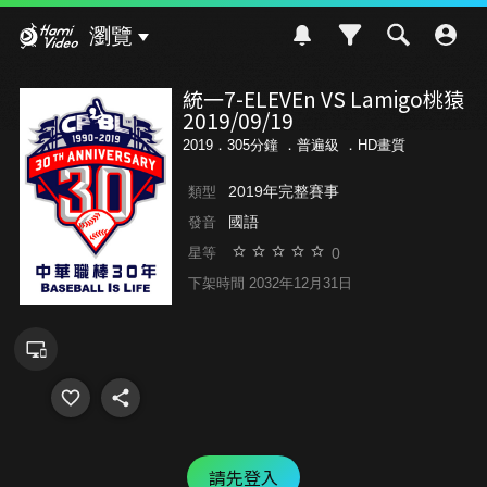
Hami Video
瀏覽
統一7-ELEVEn VS Lamigo桃猿
2019/09/19
2019．305分鐘 ．
普遍級
．HD畫質
2019年完整賽事
類型
國語
發音
0
星等
下架時間 2032年12月31日
請先登入