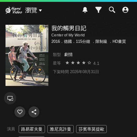
Hami Video
瀏覽
我的觸男日記
Center of My World
2016．德國．115分鐘 ．
限制級
．HD畫質
劇情
類型
4.1
星等
下架時間 2026年08月31日
演員
路易霍夫曼
雅尼克許曼
莎賓蒂莫提歐