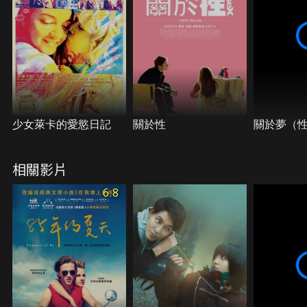
少女萊卡的愛慾日記
關於性
關於夢（
相關影片
6.8