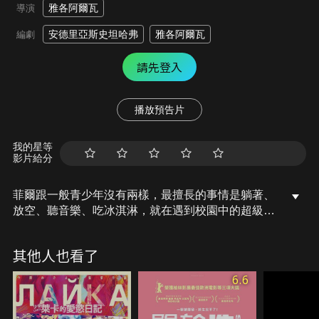
雅各阿爾瓦
導演
安德里亞斯史坦哈弗
雅各阿爾瓦
編劇
請先登入
播放預告片
我的星等
影片給分
菲爾跟一般青少年沒有兩樣，最擅長的事情是躺著、
放空、聽音樂、吃冰淇淋，就在遇到校園中的超級天
菜轉學生尼可拉斯，一切變得不一樣。菲爾與尼可拉
斯墜入愛河，愛情看似很美好，可是菲爾老覺得不安
其他人也看了
心。煩惱一直來一直來，菲爾忽然很懷念那些很熱、
天空很藍、吃很多冰淇淋的日子……。
6.6