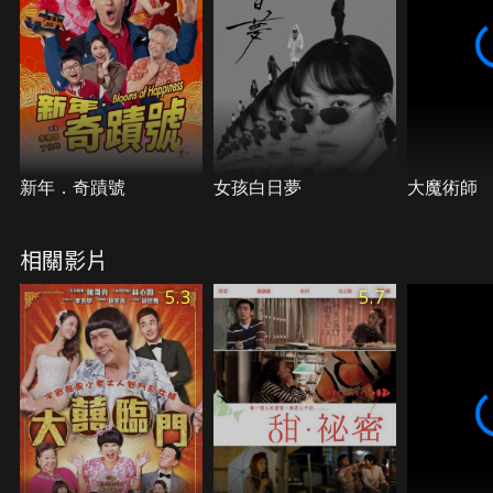
新年．奇蹟號
女孩白日夢
大魔術師
相關影片
5.3
5.7