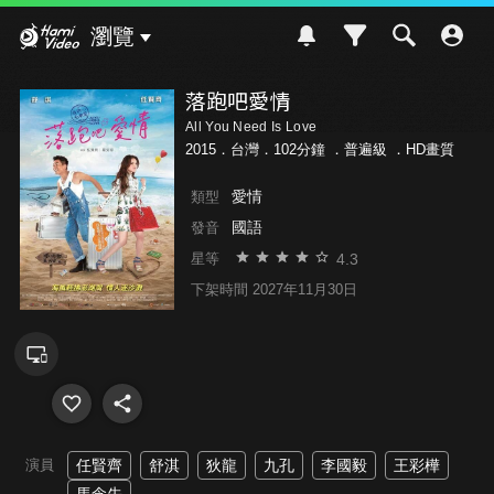
Hami Video
瀏覽
落跑吧愛情
All You Need Is Love
2015．台灣．102分鐘 ．
普遍級
．HD畫質
愛情
類型
國語
發音
4.3
星等
下架時間 2027年11月30日
演員
任賢齊
舒淇
狄龍
九孔
李國毅
王彩樺