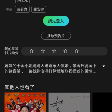
馬念先
任賢齊
羅安得
導演
請先登入
播放預告片
我的星等
影片給分
嬌氣的千金小姐紛紛因逃避家人催婚，帶著外婆留下
的錄音帶，一路找到澎湖打算體驗歌裡描述的風情。
迎接她的民宿主人阿武正面臨民宿被弟弟抵押投資失
敗，即將遭受查封，這事件令平時深居簡出的民宿大
其他人也看了
家長震怒。紛紛與阿武一家人連日相處，決定協助阿
武一家人。與此同時，兩人的愛苗也漸漸滋長。