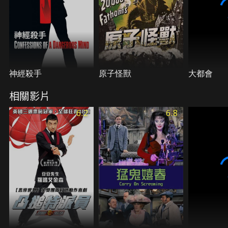
神經殺手
原子怪獸
大都會
相關影片
6.2
6.8