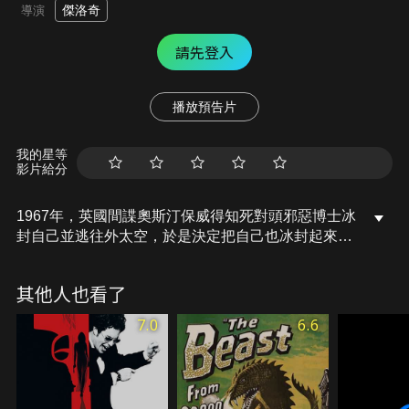
傑洛奇
導演
請先登入
播放預告片
我的星等
影片給分
1967年，英國間諜奧斯汀保威得知死對頭邪惡博士冰
封自己並逃往外太空，於是決定把自己也冰封起來，
等待未來再跟他決一死戰。三十年後，邪惡博士從冰
封中解凍，他偷了核武器，以全世界為要脅，勒索
其他人也看了
1000億美元。得知邪惡博士重出江湖，英國國防部隨
即將奧斯汀保威解凍，他能阻止邪惡博士的陰謀嗎？
7.0
6.6