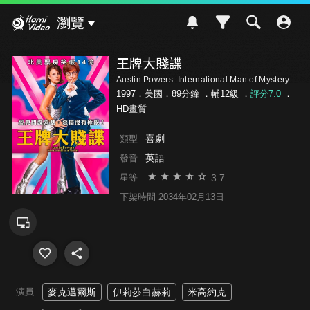
Hami Video
瀏覽
王牌大賤諜
Austin Powers: International Man of Mystery
1997．美國．89分鐘 ．
輔12級
．
評分7.0
．
HD畫質
喜劇
類型
英語
發音
3.7
星等
下架時間 2034年02月13日
演員
麥克邁爾斯
伊莉莎白赫莉
米高約克