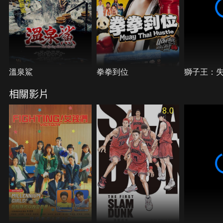
溫泉鯊
拳拳到位
獅子王：
相關影片
8.0