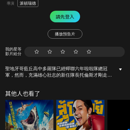
派頓瑞德
導演
請先登入
播放預告片
我的星等
影片給分
聖地牙哥藍丘高中多羅隊已經蟬聯六年啦啦隊總冠
軍，然而，充滿雄心壯志的新任隊長托倫斯才剛走馬
上任，就發現過去六年來啦啦隊引以為傲的舞蹈，竟
然全都是抄襲對手高中而來的！面對經費不足，以及
其他人也看了
家人、男友的反對，托倫斯又該如何帶領隊上成員一
同解決眼前的困境？