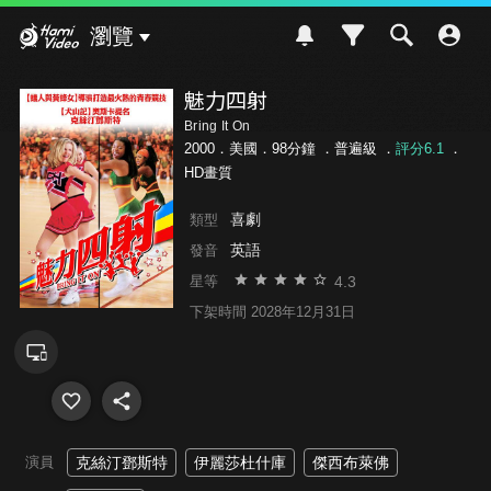
Hami Video
瀏覽
魅力四射
Bring It On
2000．美國．98分鐘 ．
普遍級
．
評分6.1
．
HD畫質
喜劇
類型
英語
發音
4.3
星等
下架時間 2028年12月31日
演員
克絲汀鄧斯特
伊麗莎杜什庫
傑西布萊佛