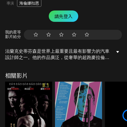
海倫娜扣恩
導演
請先登入
我的星等
影片給分
法蘭克史蒂芬森是世界上最重要且最有影響力的汽車
設計師之一。他的作品廣泛，從奢華的超跑麥拉倫P1
到街上可以看到的都市房車Mini。該片從法蘭克私下
與父親、與愛犬、與車子之間的互動關係，多面向講
相關影片
述法蘭克追尋「完美的設計」的人生哲學。
8.1