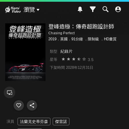
Hami Video
瀏覽
登峰造極：傳奇超跑設計師
Chasing Perfect
2019．英國．91分鐘 ．
限制級
．HD畫質
紀錄片
類型
3.5
星等
下架時間 2028年12月31日
演員
法蘭克史蒂芬森
傑雷諾