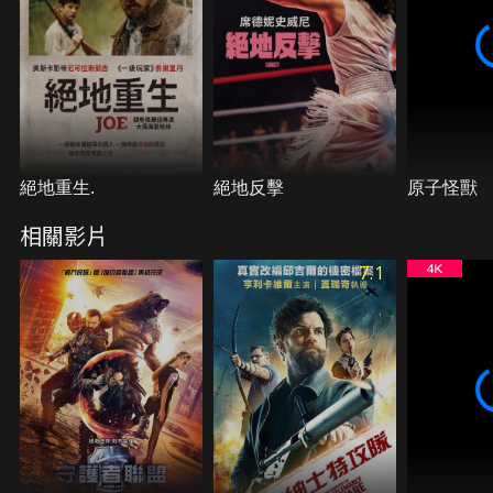
絕地重生.
絕地反擊
原子怪獸
相關影片
7.1