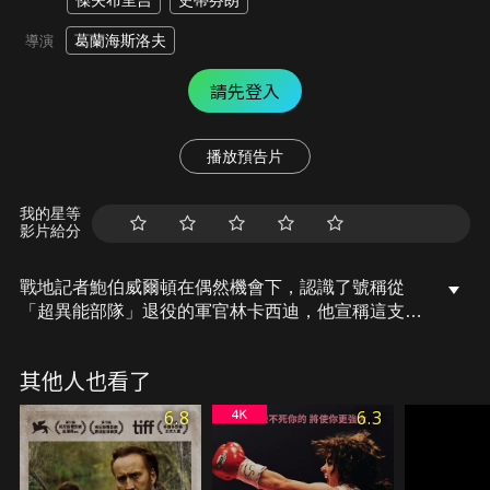
傑夫布里吉
史蒂芬朗
葛蘭海斯洛夫
導演
請先登入
播放預告片
我的星等
影片給分
戰地記者鮑伯威爾頓在偶然機會下，認識了號稱從
「超異能部隊」退役的軍官林卡西迪，他宣稱這支名
為「新地球軍團」的超異能部隊裡，所有成員都各有
所長，有的可以穿牆、有的可以用預知未來、或用
其他人也看了
「天眼」看穿人心，甚至還可以光靠眼神就殺死…一
隻羊！
6.8
6.3