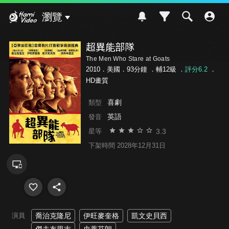
Hami Video
瀏覽
超異能部隊
The Men Who Stare at Goats
2010．美國．93分鐘 ．
輔12級
．
評分6.2
．
HD畫質
喜劇
類型
英語
發音
3.3
星等
下架時間 2028年12月31日
演員
喬治克隆尼
伊旺麥奎格
凱文史貝西