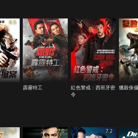
6.5
霹靂特工
紅色警戒：西班牙密
獵殺侏
令
6.2
7.0
7.2