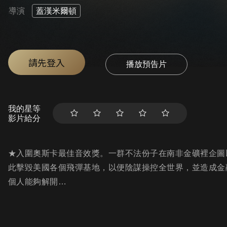
導演
蓋漢米爾頓
請先登入
播放預告片
我的星等
影片給分
★入圍奧斯卡最佳音效獎。一群不法份子在南非金礦裡企圖
此擊毀美國各個飛彈基地，以便陰謀操控全世界，並造成金
個人能夠解開…