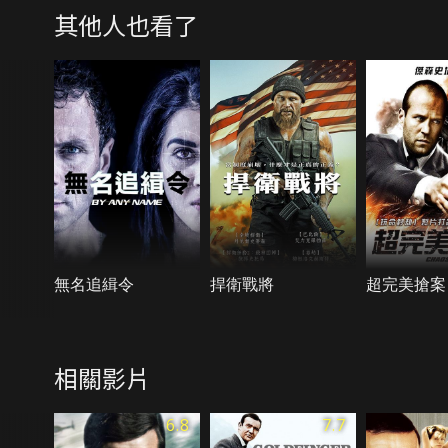
其他人也看了
無名追緝令
捍衛戰將
超完美搶案
相關影片
6.8
7.7