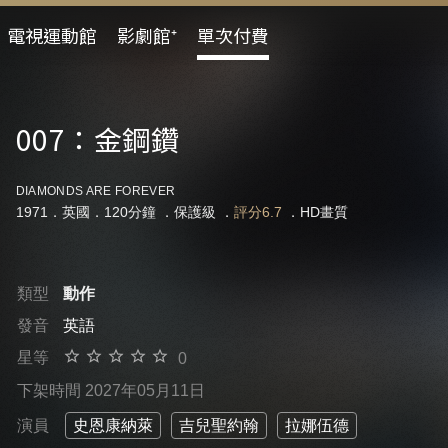
電視運動館
影劇館⁺
單次付費
007：金鋼鑽
DIAMONDS ARE FOREVER
1971．英國．120分鐘 ．
保護級
．
評分6.7
．HD畫質
類型
動作
發音
英語
星等
0
下架時間 2027年05月11日
演員
史恩康納萊
吉兒聖約翰
拉娜伍德