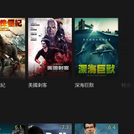
6.2
儸紀
美國刺客
深海巨獸
特洛
6.1
7.3
6.4