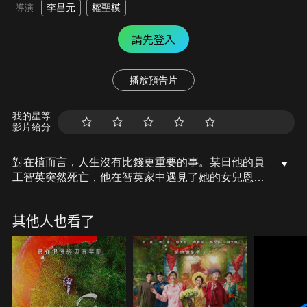
李昌元
權聖模
導演
請先登入
播放預告片
我的星等
影片給分
對在植而言，人生沒有比錢更重要的事。某日他的員
工智英突然死亡，他在智英家中遇見了她的女兒恩
惠，一個看不見也聽不到的視聽障礙兒童。原本在植
只是想假冒恩惠的爸爸以騙取房租押金，而開始照顧
其他人也看了
恩惠，沒想到兩人的生活會如此艱難與不便。於是在
植開始教恩惠透過指尖溝通，兩人也朝著意想不到的
方向前進……