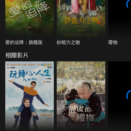
愛的迫降：旗艦版
鈔能力之吻
廢物
相關影片
6.1
6.9