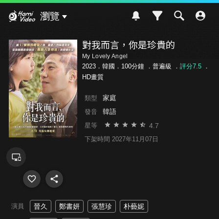
Hami Video
瀏覽
對我而言，你是珍貴的
My Lovely Angel
2023．韓國．100分鐘 ．
普遍級
．
評分7.5
．
HD畫質
家庭
類型
韓語
發音
4.7
星等
下架時間 2027年11月07日
演員
晉久
鄭書妍
張慧珍
朴藝妮