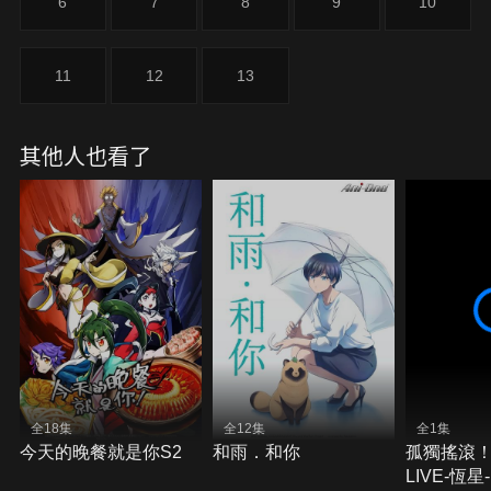
6
7
8
9
10
11
12
13
其他人也看了
全18集
全12集
全1集
今天的晚餐就是你S2
和雨．和你
孤獨搖滾！
LIVE-恆星-