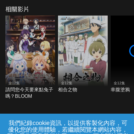
相關影片
全12集
全12集
全12集
請問您今天要來點兔子
相合之物
幸腹塗鴉
嗎？BLOOM
我們紀錄cookie資訊，以提供客製化內容，可
{{notifyMsg}}
優化您的使用體驗，若繼續閱覽本網站內容，
常見問題
線上客服
服務條款
隱私權保護