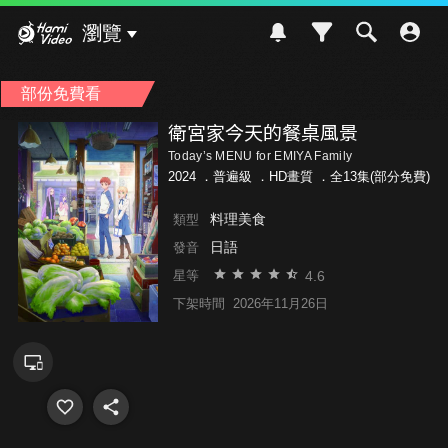
Hami Video
瀏覽
部份免費看
衛宮家今天的餐桌風景
Today’s MENU for EMIYA Family
2024 ．
普遍級
．HD畫質 ．全13集(部分免費)
料理美食
類型
日語
發音
4.6
星等
下架時間
2026年11月26日