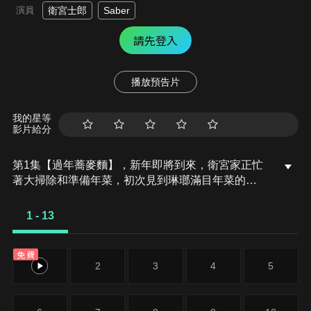
演員
衛宮士郎
Saber
請先登入
播放預告片
我的星等
影片給分
第1集【過年蕎麥麵】，新年即將到來，衛宮家正忙
著大掃除和準備年菜，初次見到琳瑯滿目年菜的
Saber不禁睜大了眼，士郎告訴她，這些年菜都是有
特殊意義的。
1 - 13
免費
1
2
3
4
5