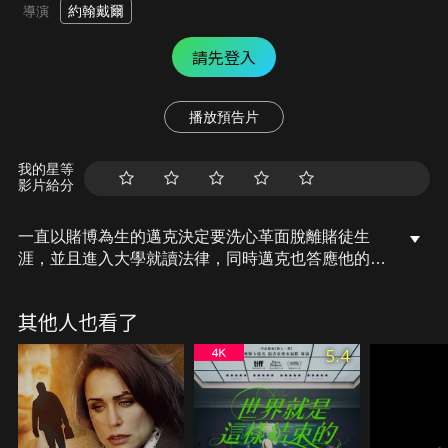
約翰戴爾
導演
請先登入
播放預告片
我的星等
影片給分
一直以賭博為生的邁克決定要洗心革面脫離賭徒生
涯，並且進入大學就讀法律，同時邁克也答應他的紅
粉知己而且也是他同班同學喬，他再也不涉足賭場。
可是當他最要好的朋友渥姆出獄來投靠他時，使得邁
其他人也看了
克他不得不重操舊業．因為渥姆積欠了黑道一筆錢，
他必須在最短的時間內得到這筆錢，否則渥姆就要以
5.4
命抵償。邁克在迫不得已的情況之下，只好回到投資
報酬率最快，風險也最高賭場，如果他們不在五天之
內拿到一萬五千元美金，他們就會命喪地下錢莊……