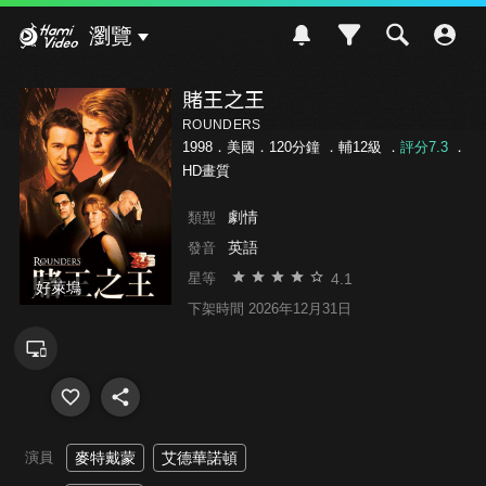
Hami Video
瀏覽
賭王之王
ROUNDERS
1998．美國．120分鐘 ．
輔12級
．
評分7.3
．
HD畫質
劇情
類型
英語
發音
4.1
星等
好萊塢
下架時間 2026年12月31日
演員
麥特戴蒙
艾德華諾頓