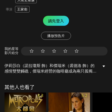
大衛史崔森
王家衛
導演
請先登入
播放預告片
我的星等
影片給分
伊莉莎白（諾拉瓊斯 飾）和傑瑞米（裘德洛 飾）的
感情雙雙觸礁，傑瑞米經營的咖啡廳成為兩只孤獨靈
魂的歸宿，一塊加了香草冰淇淋的藍莓派是伊莉莎白
人生的投射，也是傑瑞米唯一能提供的慰藉。有天她
其他人也看了
不告而別，展開了一場尋找自我的長途旅程，在旅途
中，她遇到形形色色的人。究竟伊莉莎白能否揮別過
8.3
5.2
去的傷痛？傑瑞米的等待又能否迎來結果呢？