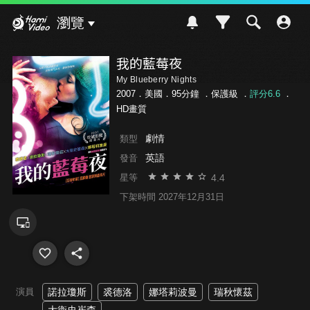
Hami Video
瀏覽
我的藍莓夜
My Blueberry Nights
2007．美國．95分鐘 ．
保護級
．
評分6.6
．
HD畫質
劇情
類型
英語
發音
4.4
星等
下架時間 2027年12月31日
演員
諾拉瓊斯
裘德洛
娜塔莉波曼
瑞秋懷茲