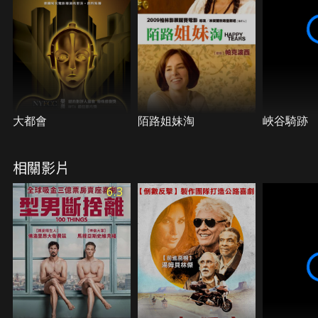
大都會
陌路姐妹淘
峽谷騎跡
相關影片
6.3