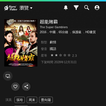
Hami Video
瀏覽
超能賭霸
The Super Gamblers
2016．中國．65分鐘 ．
保護級
．HD畫質
劇情
類型
國語
發音
2.3
星等
下架時間 2028年12月31日
演員
張玲
周末
曹向陽