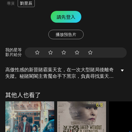
劉昱辰
導演
請先登入
播放預告片
我的星等
影片給分
高傲性感的新晉賭霸葉天玄，在一次大型賭局後離奇
失蹤。秘賭閣閣主青魘命手下黑宗，負責尋找葉天玄
的下落，但黑宗卻誤打誤撞，將身懷特異功能的農村
女孩夢夢帶了回來。夢夢懷揣著心中的祕密勇闖祕賭
其他人也看了
閣，憑藉著超凡的特異功能和智慧，她最終能否打敗
各方敵手，成為超能賭霸呢？
6.8