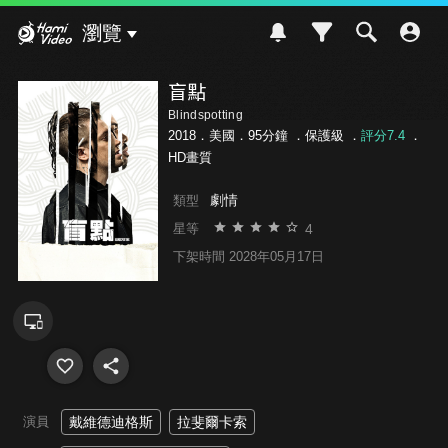
Hami Video
瀏覽
盲點
Blindspotting
2018．美國．95分鐘 ．
保護級
．
評分7.4
．
HD畫質
劇情
類型
4
星等
下架時間 2028年05月17日
演員
戴維德迪格斯
拉斐爾卡索