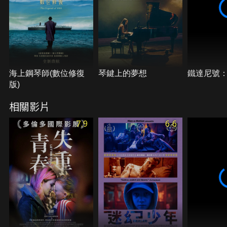
海上鋼琴師(數位修復
琴鍵上的夢想
鐵達尼號
版)
相關影片
7.9
6.6