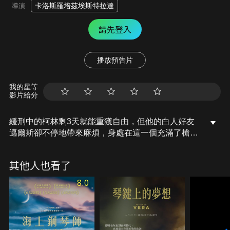
卡洛斯羅培茲埃斯特拉達
導演
請先登入
播放預告片
我的星等
影片給分
緩刑中的柯林剩3天就能重獲自由，但他的白人好友
邁爾斯卻不停地帶來麻煩，身處在這一個充滿了槍與
偏見的城市，他要如何度過這關鍵72小時，展開全新
人生？！
其他人也看了
8.0