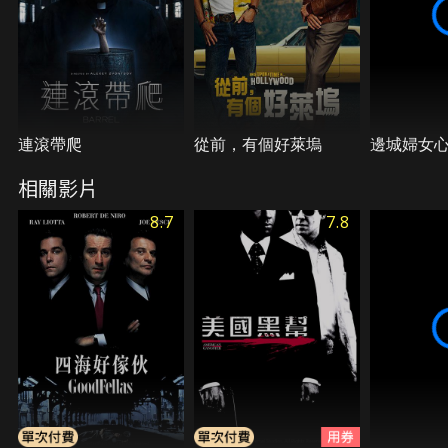
連滾帶爬
從前，有個好萊塢
邊城婦女
相關影片
8.7
7.8