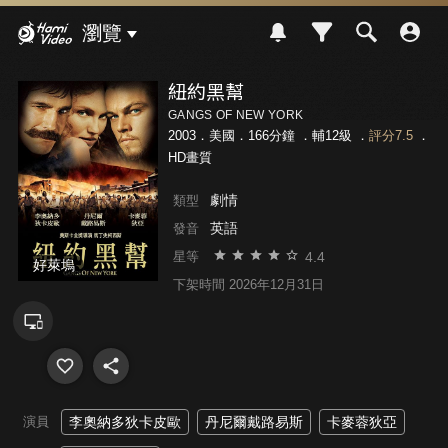
Hami Video
瀏覽
紐約黑幫
GANGS OF NEW YORK
2003．美國．166分鐘 ．
輔12級
．
評分7.5
．
HD畫質
劇情
類型
英語
發音
4.4
星等
好萊塢
下架時間 2026年12月31日
演員
李奧納多狄卡皮歐
丹尼爾戴路易斯
卡麥蓉狄亞