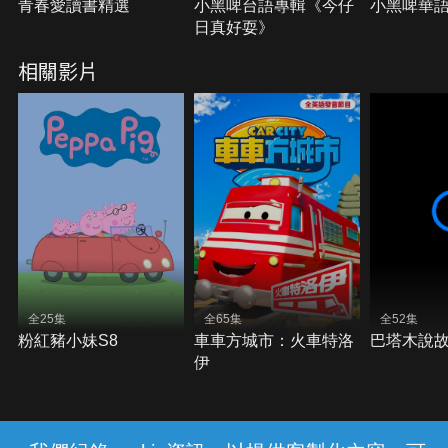
青春愛讀書精選
小黑啤台語專輯《今仔
小黑啤華
日真好耍》
相關影片
全25集
全65集
全52集
粉紅豬小妹S8
車車方城市：火車特洛
巴塔木說
伊