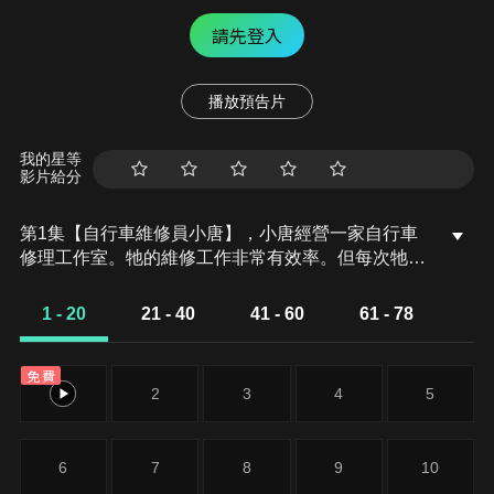
請先登入
播放預告片
我的星等
影片給分
第1集【自行車維修員小唐】，小唐經營一家自行車
修理工作室。牠的維修工作非常有效率。但每次牠忙
於工作時，喬圖、莫圖和蘭布總是會拿走修理材料，
或害工具和機器失靈，造成麻煩讓修理無法正常運
1 - 20
21 - 40
41 - 60
61 - 78
作。
免費
1
2
3
4
5
6
7
8
9
10