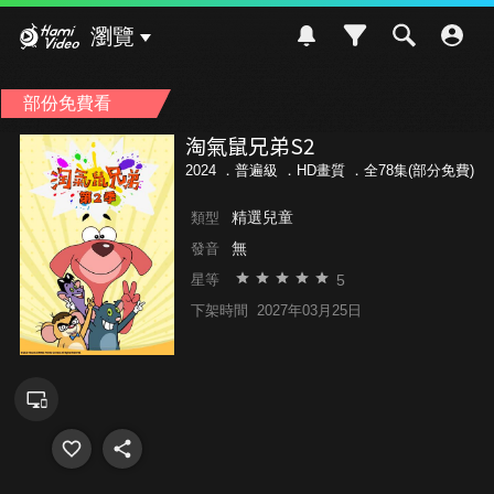
Hami Video
瀏覽
部份免費看
淘氣鼠兄弟S2
2024 ．
普遍級
．HD畫質 ．全78集(部分免費)
精選兒童
類型
無
發音
5
星等
下架時間
2027年03月25日